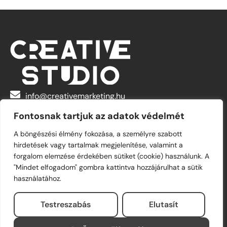
info@creativemarketing.hu
Fontosnak tartjuk az adatok védelmét
+36 30 622 4434
A böngészési élmény fokozása, a személyre szabott
hirdetések vagy tartalmak megjelenítése, valamint a
forgalom elemzése érdekében sütiket (cookie) használunk. A
Biznisz
"Mindet elfogadom" gombra kattintva hozzájárulhat a sütik
használatához.
Valami más...
Testreszabás
Elutasít