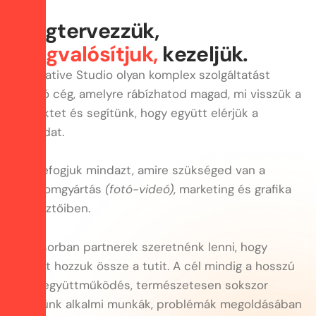
M
e
g
t
e
r
v
e
z
z
ü
k
,
m
e
g
v
a
l
ó
s
í
t
j
u
k
,
k
e
z
e
l
j
ü
k
.
A Creative Studio olyan komplex szolgáltatást
nyújtó cég, amelyre rábízhatod magad, mi visszük a
projektet és segítünk, hogy együtt elérjük a
céljaidat.
Összefogjuk mindazt, amire szükséged van a
tartalomgyártás
(fotó-videó)
, marketing és grafika
útvesztőiben.
Első sorban partnerek szeretnénk lenni, hogy
együtt hozzuk össze a tutit. A cél mindig a hosszú
távú együttműködés, természetesen sokszor
segítünk alkalmi munkák, problémák megoldásában