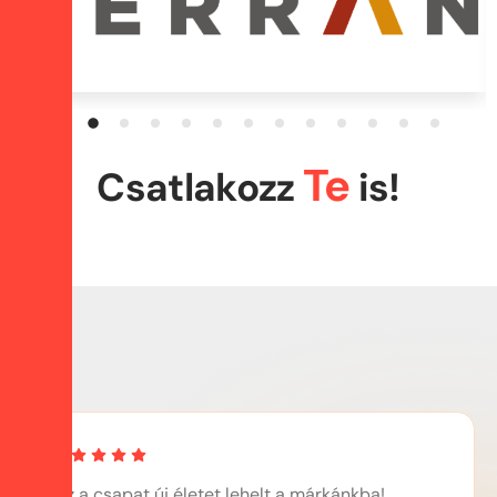
Te
Csatlakozz
is!
"Ez a csapat új életet lehelt a márkánkba!