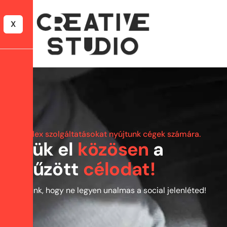
X
Komplex szolgáltatásokat nyújtunk cégek számára.
É
r
j
ü
k
e
l
k
ö
z
ö
s
e
n
a
k
i
t
ű
z
ö
t
t
c
é
l
o
d
a
t
!
Segítünk, hogy ne legyen unalmas a social jelenléted!