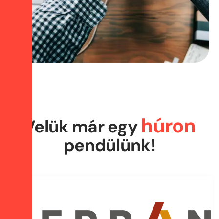
húron
Velük már egy
pendülünk!