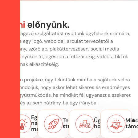
A
m
i
e
l
ő
n
y
ü
n
k
.
Szerteágazó szolgáltatást nyújtunk ügyfeleink számára,
kezdve egy logó, weboldal, arculat tervezéstől a
kiadvány, szórólap, plakáttervezésen, social media
kampányokon át, egészen a fotózásokig, videós, TikTok
tartalmak elkészítéséig.
Minden projekre, úgy tekintünk mintha a sajátunk volna.
Úgy gondoljuk, hogy akkor lehet sikeres és eredményes
egy együttműködés, ha mindkét fél ugyanazt a szekeret
húzza és az sem hátrány, ha egy irányba!
Egyszerű,
Teljeskörű
Ügyfélorientált
Mind
nagyszerű
stratégia
hozzáállás
tám
megoldások